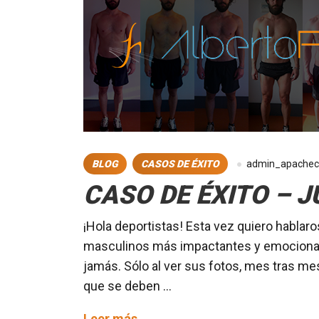
BLOG
CASOS DE ÉXITO
admin_apache
CASO DE ÉXITO – 
¡Hola deportistas! Esta vez quiero hablar
masculinos más impactantes y emocionan
jamás. Sólo al ver sus fotos, mes tras mes
que se deben …
CASO
Leer más