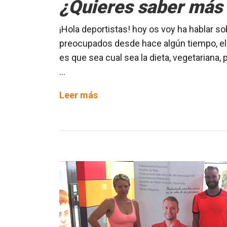
¿Quieres saber más 
¡Hola deportistas! hoy os voy ha hablar s
preocupados desde hace algún tiempo, el 
es que sea cual sea la dieta, vegetariana, 
…
¿Quieres
Leer más
saber
más
sobre
el
gluten?