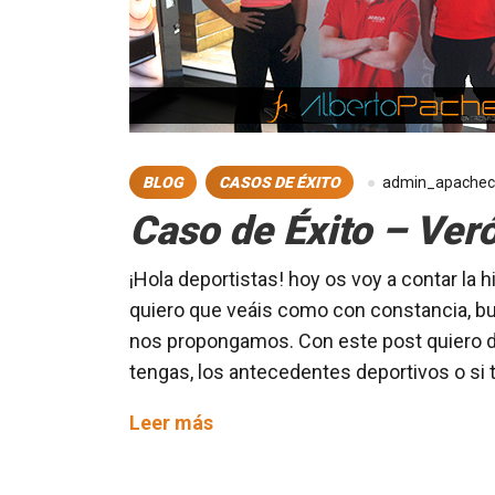
BLOG
CASOS DE ÉXITO
admin_apache
Caso de Éxito – Ver
¡Hola deportistas! hoy os voy a contar la h
quiero que veáis como con constancia, bu
nos propongamos. Con este post quiero de
tengas, los antecedentes deportivos o si 
Caso
Leer más
de
Éxito