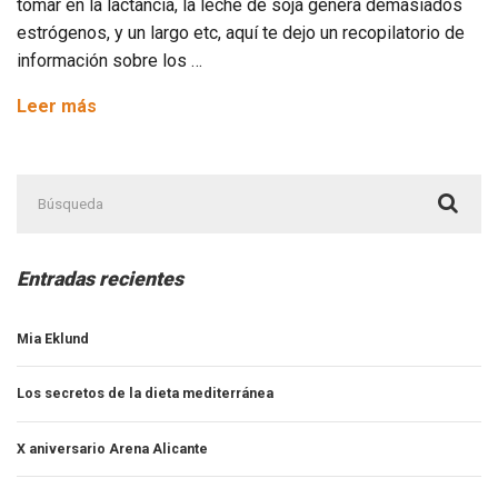
tomar en la lactancia, la leche de soja genera demasiados
estrógenos, y un largo etc, aquí te dejo un recopilatorio de
información sobre los …
5
Leer más
tipos
de
Buscar:
leche,
¿Cuál
sería
la
Entradas recientes
tuya?
Mia Eklund
Los secretos de la dieta mediterránea
X aniversario Arena Alicante