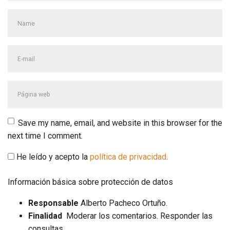
Nombre
y
primer
Dirección
apellido
*
de
correo
Página
electrónico
*
web
Save my name, email, and website in this browser for the
next time I comment.
He leído y acepto la
política de privacidad
.
Información básica sobre protección de datos
Responsable
Alberto Pacheco Ortuño.
Finalidad
Moderar los comentarios. Responder las
consultas.