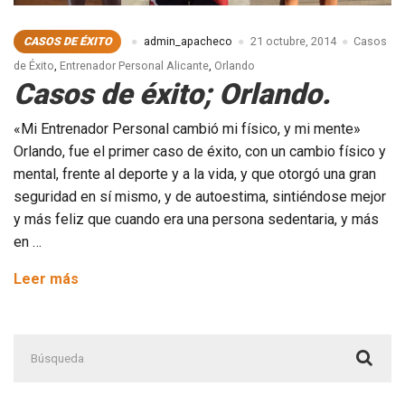
CASOS DE ÉXITO
admin_apacheco
21 octubre, 2014
Casos
de Éxito
,
Entrenador Personal Alicante
,
Orlando
Casos de éxito; Orlando.
«Mi Entrenador Personal cambió mi físico, y mi mente»
Orlando, fue el primer caso de éxito, con un cambio físico y
mental, frente al deporte y a la vida, y que otorgó una gran
seguridad en sí mismo, y de autoestima, sintiéndose mejor
y más feliz que cuando era una persona sedentaria, y más
en …
Casos
Leer más
de
éxito;
Buscar:
Orlando.