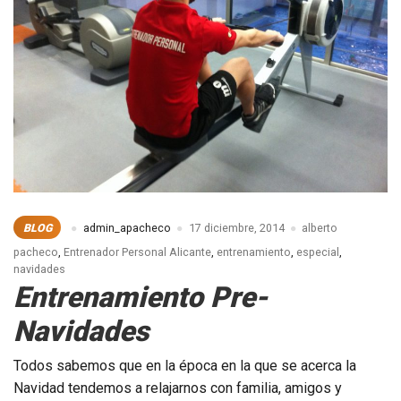
saludables.
BLOG
admin_apacheco
17 diciembre, 2014
alberto
pacheco
,
Entrenador Personal Alicante
,
entrenamiento
,
especial
,
navidades
Entrenamiento Pre-
Navidades
Todos sabemos que en la época en la que se acerca la
Navidad tendemos a relajarnos con familia, amigos y