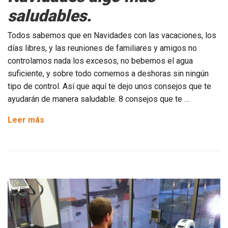
saludables.
Todos sabemos que en Navidades con las vacaciones, los
días libres, y las reuniones de familiares y amigos no
controlamos nada los excesos, no bebemos el agua
suficiente, y sobre todo comemos a deshoras sin ningún
tipo de control. Así que aquí te dejo unos consejos que te
ayudarán de manera saludable. 8 consejos que te …
8
Leer más
consejos
para
hacer
de
tus
Navidades
algo
más