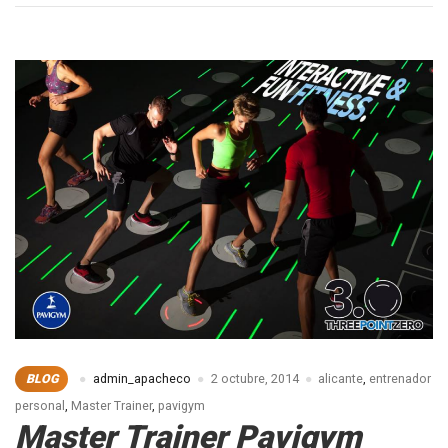
by
Arena
Alicante
BLOG
admin_apacheco
2 octubre, 2014
alicante
,
entrenador
personal
,
Master Trainer
,
pavigym
Master Trainer Pavigym