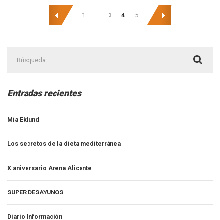
Navegación
Entrenador
1
…
3
4
5
Personal
de
entradas
Buscar:
Entradas recientes
Mia Eklund
Los secretos de la dieta mediterránea
X aniversario Arena Alicante
SUPER DESAYUNOS
Diario Información