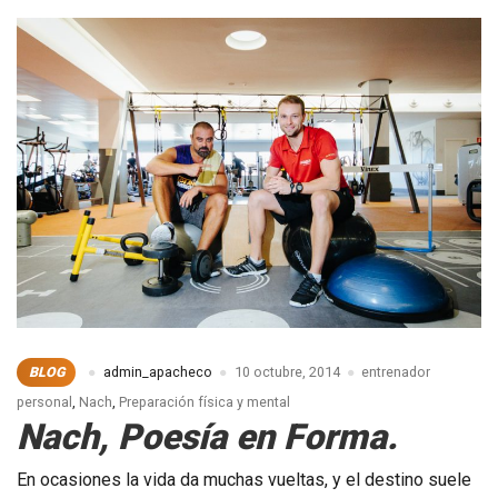
Entrenamiento
en
Suspensión
en
Teruel
BLOG
admin_apacheco
10 octubre, 2014
entrenador
personal
,
Nach
,
Preparación física y mental
Nach, Poesía en Forma.
En ocasiones la vida da muchas vueltas, y el destino suele