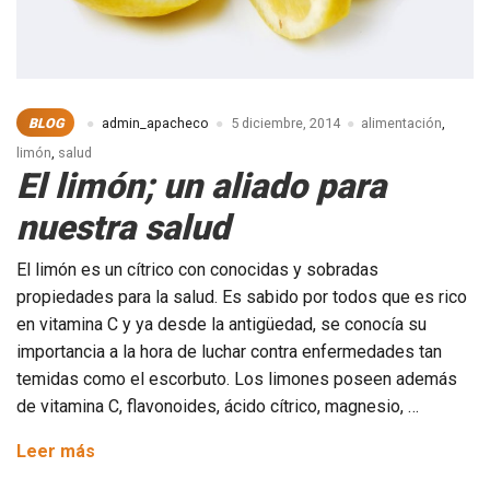
BLOG
admin_apacheco
5 diciembre, 2014
alimentación
,
limón
,
salud
El limón; un aliado para
nuestra salud
El limón es un cítrico con conocidas y sobradas
propiedades para la salud. Es sabido por todos que es rico
en vitamina C y ya desde la antigüedad, se conocía su
importancia a la hora de luchar contra enfermedades tan
temidas como el escorbuto. Los limones poseen además
de vitamina C, flavonoides, ácido cítrico, magnesio, …
El
Leer más
limón;