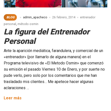
BLOG
admin_apacheco
26 febrero, 2014
entrenador
personal
,
método osmin
La figura del Entrenador
Personal
Ante la aparición mediática, farandulera, y comercial de un
«entrenador» (por llamarlo de alguna manera) en el
Programa televisivo de «El Metodo Osmin» que comenzó
su emisión el pasado Viernes 10 de Enero, y por suerte no
pude verlo, pero solo por los comentarios que me han
trasladado mis clientes… Me apetece hacer algunas
aclaraciones …
La
Leer más
figura
del