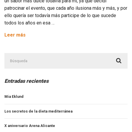
un sabor más dulce todavía para mi, ya que decidí
patrocinar el evento, que cada año ilusiona más y más, y por
ello quería ser todavía más participe de lo que sucede
todos los años en esa …
Indoor
Leer más
Walking
Manía
Buscar:
by
Arena
Alicante
Entradas recientes
Mia Eklund
Los secretos de la dieta mediterránea
X aniversario Arena Alicante