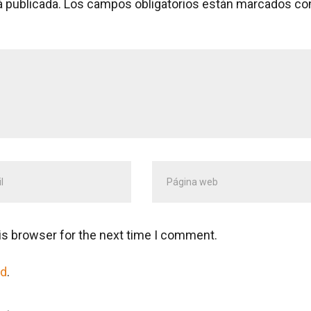
á publicada.
Los campos obligatorios están marcados co
ión
Página
web
ónico
*
is browser for the next time I comment.
ad
.