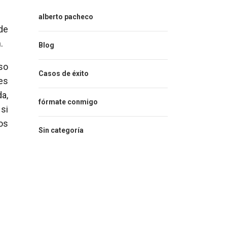
alberto pacheco
de
.
Blog
so
Casos de éxito
es
a,
fórmate conmigo
si
os
Sin categoría