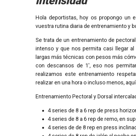
intensidad
Hola deportistas, hoy os propongo un e
vuestra rutina diaria de entrenamiento y 
Se trata de un entrenamiento de pectora
intenso y que nos permita casi llegar al
largas más técnicas con pesos más cómo
con descansos de 1′, eso nos permitar
realizamos este entrenamiento respet
realizar en una hora o incluso menos, aquí
Entrenamiento Pectoral y Dorsal intercala
4 series de 8 a 6 rep de press horizo
4 series de 8 a 6 rep de remo, en su
4 series de de 8 rep en press inclin
4 series de 8 rep de jalón al pecho en