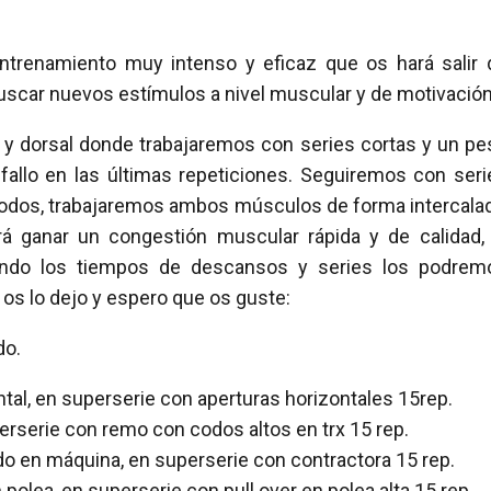
ntrenamiento muy intenso y eficaz que os hará salir 
buscar nuevos estímulos a nivel muscular y de motivación
l y dorsal donde trabajaremos con series cortas y un pe
 fallo en las últimas repeticiones. Seguiremos con seri
dos, trabajaremos ambos músculos de forma intercalad
á ganar un congestión muscular rápida y de calidad, 
ando los tiempos de descansos y series los podrem
 os lo dejo y espero que os guste:
do.
ntal, en superserie con aperturas horizontales 15rep.
perserie con remo con codos altos en trx 15 rep.
ado en máquina, en superserie con contractora 15 rep.
 polea, en superserie con pull over en polea alta 15 rep.