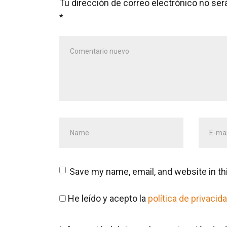
Tu dirección de correo electrónico no ser
*
Su
comentario
*
Nombre
Direcc
y
de
primer
correo
apellido
*
electr
Save my name, email, and website in th
He leído y acepto la
política de privacid