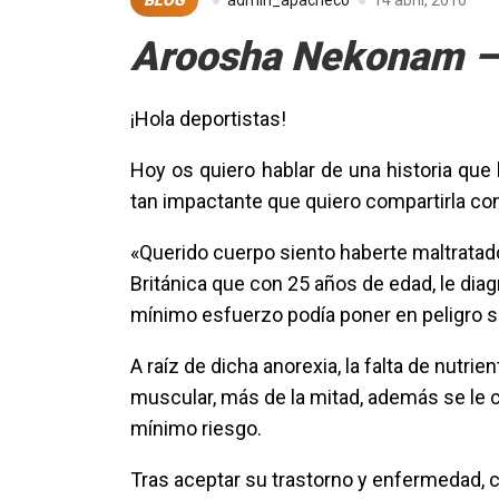
BLOG
admin_apacheco
14 abril, 2016
Aroosha Nekonam –
¡Hola deportistas!
Hoy os quiero hablar de una historia que
tan impactante que quiero compartirla co
«Querido cuerpo siento haberte maltratad
Británica que con 25 años de edad, le dia
mínimo esfuerzo podía poner en peligro s
A raíz de dicha anorexia, la falta de nutr
muscular, más de la mitad, además se le ca
mínimo riesgo.
Tras aceptar su trastorno y enfermedad, 