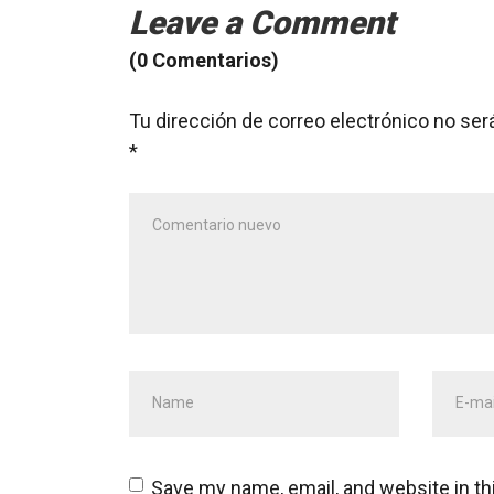
Leave a Comment
(0 Comentarios)
Tu dirección de correo electrónico no ser
*
Su
comentario
*
Nombre
Direcc
y
de
primer
correo
apellido
*
electr
Save my name, email, and website in th