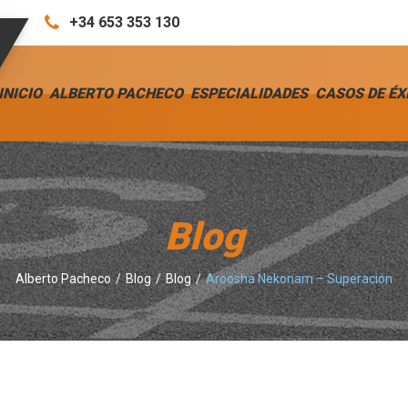
+34 653 353 130
INICIO
ALBERTO PACHECO
ESPECIALIDADES
CASOS DE ÉX
Blog
Alberto Pacheco
Blog
Blog
Aroosha Nekonam – Superación