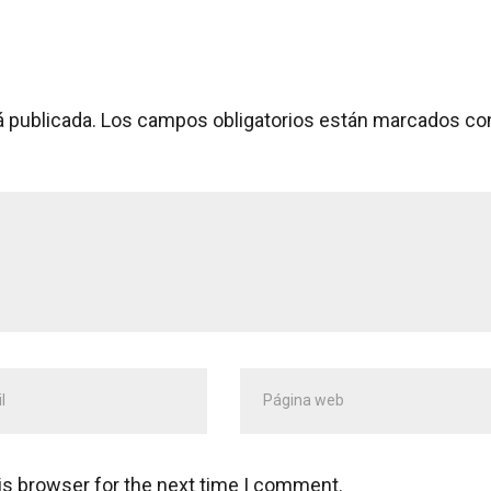
á publicada.
Los campos obligatorios están marcados co
ión
Página
web
ónico
*
is browser for the next time I comment.