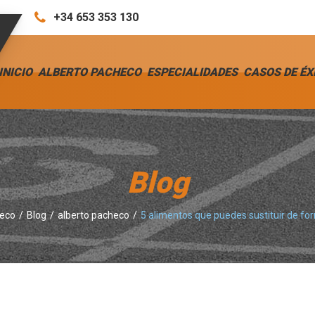
+34 653 353 130
INICIO
ALBERTO PACHECO
ESPECIALIDADES
CASOS DE ÉX
Blog
heco
Blog
alberto pacheco
5 alimentos que puedes sustituir de fo