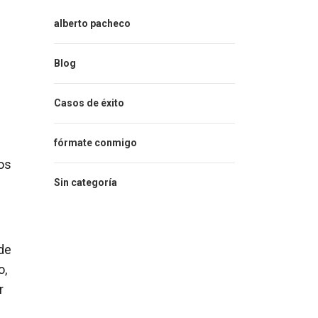
alberto pacheco
Blog
Casos de éxito
fórmate conmigo
os
Sin categoría
 de
o,
r